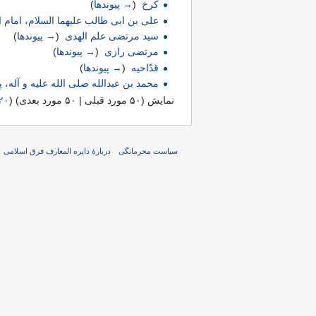
کرخ
‏
(
→ پیوندها
)
علی بن ابی طالب علیهما السلام، امام 
سید مرتضی علم الهدی
‏
(
→ پیوندها
)
مرتضی رازی
‏
(
→ پیوندها
)
قدّاحیه
‏
(
→ پیوندها
)
محمد بن عبدالله صلی الله علیه و آله، پ
نمایش (۵۰ مورد قبلی | ۵۰ مورد بعدی) (
۲۰
سیاست محرمانگی
دربارهٔ دایره المعارف فرق اسلامی