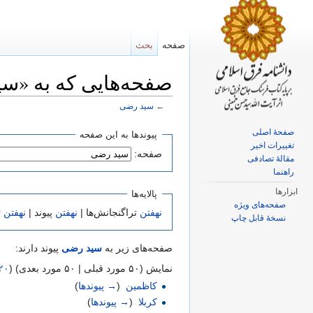
صفحه
بحث
صفحه‌هایی که به «سید
←
سید رضی
پرش به:
ناوبری
،
جستجو
صفحهٔ اصلی
پیوندها به این صفحه
تغییرات اخیر
صفحه:
مقالهٔ تصادفی
راهنما
ابزارها
پالایه‌ها
صفحه‌های ویژه
نهفتن
تراگنجانش‌ها |
نهفتن
پیوند |
نهفتن
ت
نسخهٔ قابل چاپ
صفحه‌های زیر به
سید رضی
پیوند دارند:
نمایش (۵۰ مورد قبلی | ۵۰ مورد بعدی) (
۲۰
کاظمین
‏
(
→ پیوندها
)
کربلا
‏
(
→ پیوندها
)