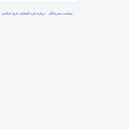
سیاست محرمانگی
دربارهٔ دایره المعارف فرق اسلامی