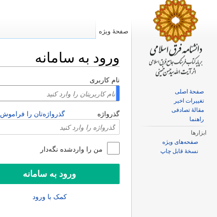
صفحهٔ ویژه
ورود به سامانه
پرش به:
ناوبری
،
جستجو
نام کاربری
صفحهٔ اصلی
تغییرات اخیر
مقالهٔ تصادفی
گذرواژه
گذرواژه‌تان را فراموش 
راهنما
ابزارها
صفحه‌های ویژه
من را واردشده نگه‌دار
نسخهٔ قابل چاپ
کمک با ورود