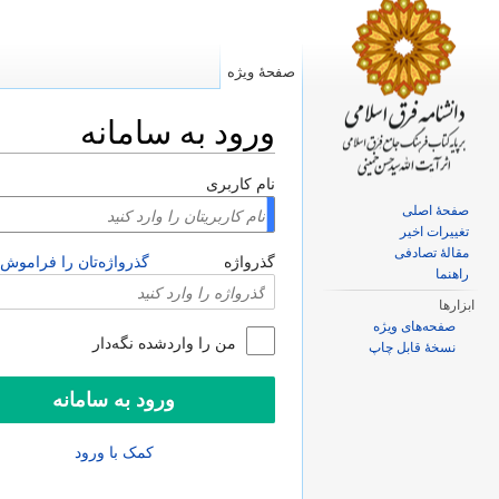
صفحهٔ ویژه
ورود به سامانه
پرش به:
ناوبری
،
جستجو
نام کاربری
صفحهٔ اصلی
تغییرات اخیر
مقالهٔ تصادفی
گذرواژه
گذرواژه‌تان را فراموش 
راهنما
ابزارها
صفحه‌های ویژه
من را واردشده نگه‌دار
نسخهٔ قابل چاپ
کمک با ورود