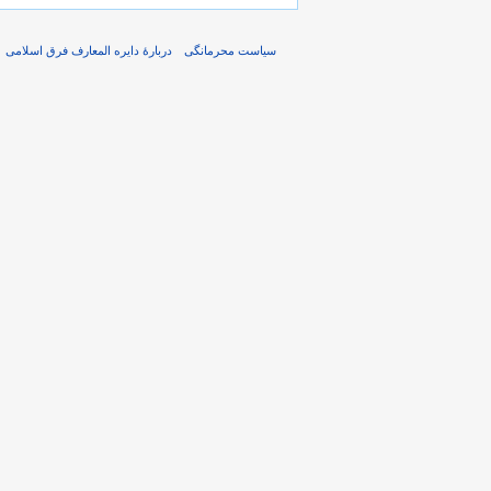
سیاست محرمانگی
دربارهٔ دایره المعارف فرق اسلامی