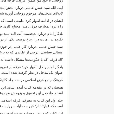
روحانی یا خود من ضمن افزودن فرقه های جدید
آیت الله سید حسن خمینی درباره بخش پنجم 
لابه‌لای مدخل‌های مرحوم روحانی آورده شد
ایشان در ادامه اظهار کرد: طبیعی است که 
را دائره المعارف فرق نامید، محتاج کاری ج
یادگار امام درباره شخصیت آیت ‌الله سیدمهد
نکرده‌اند. امانت در ارجاع درست یکی از درس
سید حسن خمینی درباره کار علمی در حوزه 
مسائل سیاسی، برخی از عقایدی که به برخی
گاه فرقی که با حکومت‌ها مشکل داشته‌اند، ا
یادگار امام راحل اظهار کرد: فرقه در تعر
عنوان یک مدخل در نظر گرفته شده است.
فرهنگ جامع فرق اسلامی در سه جلد گالینگ
همچنان که در مقدمه کتاب آمده است: این 
است. ماحصل این تحقیق و پژوهش مجموعه س
جلد اول این کتاب به معرفی فرقه اسلامی
است که عبارتند از: فهرست آیات، روایات عرب