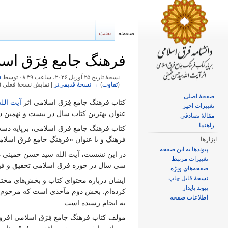
صفحه
بحث
فرهنگ جامع فِرَق اس
نسخهٔ تاریخ ‏۲۵ آوریل ۲۰۲۶، ساعت ۰۸:۳۹ توسط
n
(
تفاوت
)
→ نسخهٔ قدیمی‌تر
| نمایش نسخهٔ فعلی (ت
پرش به:
ناوبری
،
جستجو
صفحهٔ اصلی
کتاب فرهنگ جامع فِرَق اسلامی اثر
آیت الل
تغییرات اخیر
عنوان بهترین کتاب سال در بیست و نهمین
مقالهٔ تصادفی
راهنما
کتاب فرهنگ جامع فرق اسلامی، برپایه دس
فرهنگ و با عنوان «فرهنگ جامع فرق اسلام
ابزارها
پیوندها به این صفحه
در این نشست، آیت الله سید حسن خمینی در 
تغییرات مرتبط
سی سال در حوزه فرق اسلامی تحقیق و فیش
صفحه‌های ویژه
نسخهٔ قابل چاپ
ایشان درباره‌ محتوای کتاب و بخش‌های مخ
پیوند پایدار
کرده‌ام. بخش دوم مآخذی است که مرحوم روحا
اطلاعات صفحه
به انجام رسیده است.
مولف کتاب فرهنگ جامع فِرَق اسلامی افز