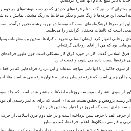
 با ذکر منبع به نام آنها اشاره کرده‌ایم.
محتوای کتاب نیز گفت: نام فرقه‌های جدیدی که در دست‌نوشته‌های مرحوم روحا
ه است. این فرقه‌ها با رنگ سبز و دیگر مدخل‌ها به رنگ مشکی نمایش داده 
این اثر صرفا فرهنگ‌نامه‌ای است که توسط دو تن به رشته تحریر درآمده است
معی است که تالیفات محققان گرانقدر را می‌طلبد.
ی روحانی اظهار کرد: ایشان انسانی شریف، کم‌ادعا، متدین و بامعلومات بسیار ب
‌هایی بود که من از آقای روحانی گرفته‌ام.
فرق اسلامی گفت: کار در حوزه فرق کار مشکلی است چون ظهور فرقه‌های مختل
 فرقه‌ها نسبت داده می شود، واقعیت ندارد.
ز سوی حاکمان با اتهاماتی مواجه شده‌اند و این درباره فرقه‌هایی که در خفا م
یف ما آن چیزی است که فرقه نویسان معتبر به عنوان فرقه می شناسند مثلا اخو
ور از سوی انتشارات موسسه روزنامه اطلاعات منتشر شده است که جلد سوم آ
اثر زمینه پژوهش و تحقیق هشت ساله ای است که برای به ثمر رسیدن آن مولف
ه جلدی است که امروز در اختیار محققین قرار دارد.
 از حرف الف تا حرف سین پرداخته است و در جلد دوم فرق اسلامی از حرف ش
ی و فارسی، مکان‌ها، اعلام، فرقه‌ها، کتب و منابع.
این کتاب که در چاپ چهارم به ویراست دوم رسید، در مجموع 2519 فرقه را مورد ب