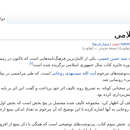
خوا
لامی
Admi
(
بحث
|
مشارکت‌ها
)
فاوت) | نسخهٔ جدیدتر ← (تفاوت)
ه سید حسن خمینی
، یکی از کامل‌ترین فرهنگ‌نامه‌هایی است که تاکنون در زم
[۱]
 دوره جایزه کتاب سال جمهوری اسلامی برگزیده شده است
.
ت‌نوشته‌های مرحوم
آیت ‌الله سیدمهدی روحانی
است، که طی مراسمی در بنیاد 
ی» رونمایی شد.
سخنانی کوتاه، به تشریح روند تالیف اثر خود پرداخت و گفت: این اثر بر پای
‌برداری کرده بود.
تلف آن اظهار کرد: مجموعه تالیف‌ شده مشتمل بر پنج بخش است که بخش اول آ
نی به آنها اشاره کرده با این توضیح که آن مرحوم به تعداد اندکی منبع ارجاع
ود: بخش سوم کتاب، پی‌نوشت‌های توضیحی است که همگی با ذکر منبع از افز