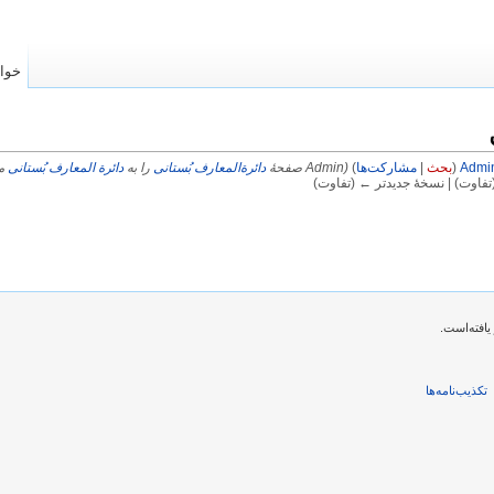
خوا
Admi
(
بحث
|
مشارکت‌ها
)
(Admin صفحهٔ
دائرةالمعارف بُستانی
را به
دائرة المعارف بُستانی
من
تفاوت) | نسخهٔ جدیدتر ← (تفاوت)
تکذیب‌نامه‌ها