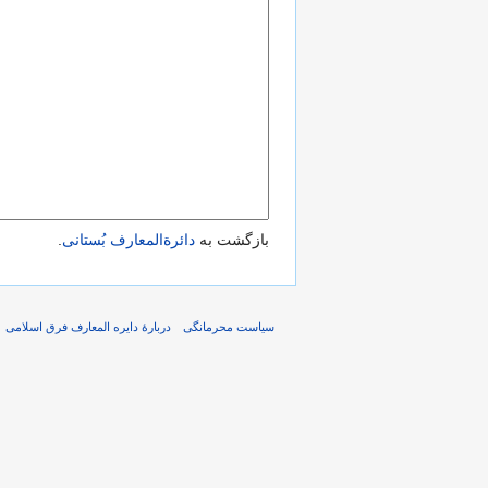
بازگشت به
دائرةالمعارف بُستانی
.
سیاست محرمانگی
دربارهٔ دایره المعارف فرق اسلامی