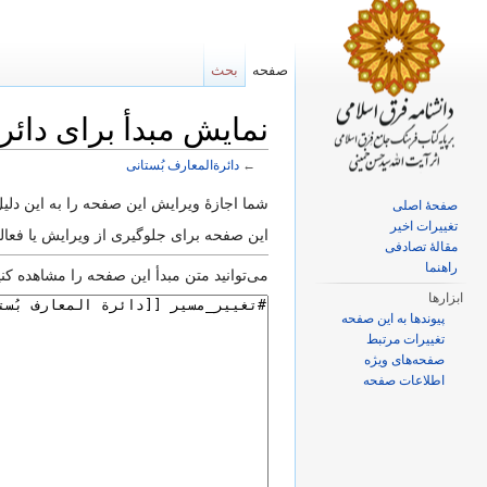
صفحه
بحث
نمایش مبدأ برای دائر
←
دائرةالمعارف بُستانی
پرش به:
ناوبری
،
جستجو
شما اجازهٔ ویرایش این صفحه را به این دلیل 
صفحهٔ اصلی
تغییرات اخیر
این صفحه برای جلوگیری از ویرایش یا فع
مقالهٔ تصادفی
راهنما
می‌توانید متن مبدأ این صفحه را مشاهده کنید
ابزارها
پیوندها به این صفحه
تغییرات مرتبط
صفحه‌های ویژه
اطلاعات صفحه