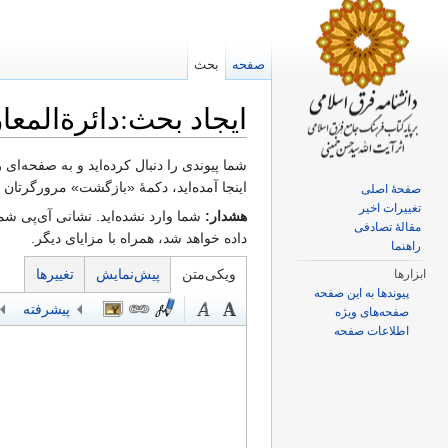
صفحه
بحث
ایجاد بحث:دائرةالمعا
پرش به:
ناوبری
،
جستجو
شما پیوندی را دنبال کرده‌اید و به صفحه‌ای
اینجا آمده‌اید، دکمهٔ «بازگشت» مرورگرتان را
صفحهٔ اصلی
تغییرات اخیر
هشدار:
شما وارد نشده‌اید. نشانی آی‌پی شما
مقالهٔ تصادفی
داده خواهد شد، همراه با مزایای دیگر.
راهنما
ویکی‌متن
پیش‌نمایش
تغییرها
ابزارها
پیوندها به این صفحه
پیشرفته
صفحه‌های ویژه
اطلاعات صفحه